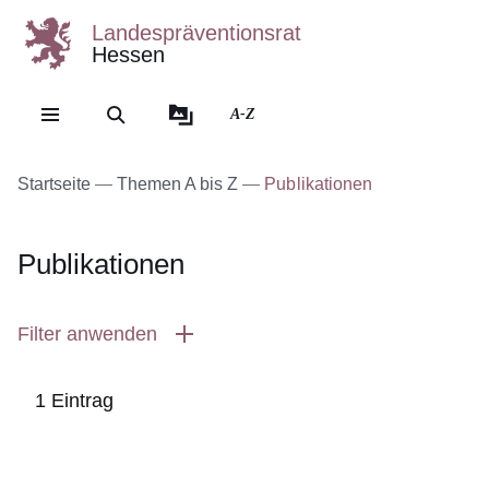
Landespräventionsrat
Hessen
Direkt zum Kopf der Se
Direkt zum Inhalt
Direkt zum Fuß der Sei
A-Z
Startseite
Themen A bis Z
Publikationen
Publikationen
Filter anwenden
1 Eintrag
:1