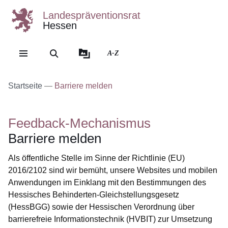
Landespräventionsrat
Hessen
Direkt zum Kopf der Se
Direkt zum Inhalt
Direkt zum Fuß der Sei
A-Z
Startseite
Barriere melden
Feedback-Mechanismus
Barriere melden
Als öffentliche Stelle im Sinne der Richtlinie (EU)
2016/2102 sind wir bemüht, unsere Websites und mobilen
Anwendungen im Einklang mit den Bestimmungen des
Hessisches Behinderten-Gleichstellungsgesetz
(HessBGG) sowie der Hessischen Verordnung über
barrierefreie Informationstechnik (HVBIT) zur Umsetzung