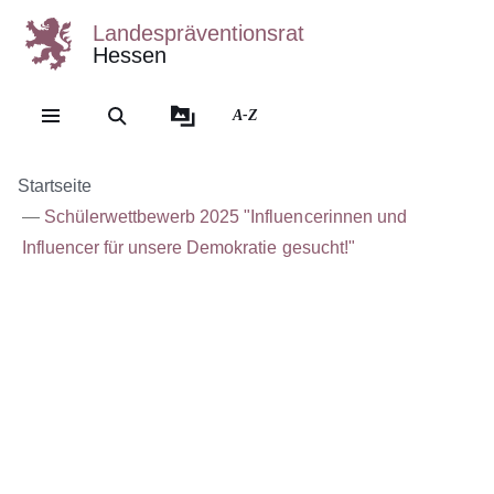
Landespräventionsrat
Hessen
Direkt zum Kopf der Se
Direkt zum Inhalt
Direkt zum Fuß der Sei
A-Z
Startseite
Schülerwettbewerb 2025 "Influencerinnen und
Influencer für unsere Demokratie gesucht!"