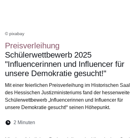
© pixabay
Preisverleihung
Schülerwettbewerb 2025
"Influencerinnen und Influencer für
unsere Demokratie gesucht!"
Mit einer feierlichen Preisverleihung im Historischen Saal
des Hessischen Justizministeriums fand der hessenweite
Schülerwettbewerb „Influencerinnen und Influencer für
unsere Demokratie gesucht!“ seinen Höhepunkt.
Lesedauer:
2 Minuten
Öffnet sich in einem neuen Fenster
Öffnet sich in einem neuen Fenster
Öffnet sich in einem neuen Fenste
Öffnet sich in einem neuen Fe
Öffnet sich in einem neu